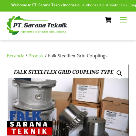
Welcome to PT. Sarana Teknik Indonesia !
Authorized Distributor Falk Couplin
Skip
Cart
Men
to
content
Beranda
/
Produk
/ Falk Steelflex Grid Couplings