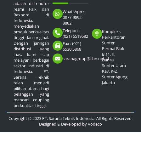
adalah distributor
resmi Falk dan
WhatsApp :
Rexnord di
0877-9892-
Indonesia,
8882
menyediakan
Telepon :
Kompleks
produk berkualitas
(021) 6519582
Perkantoran
tinggi dan original.
Sunter
Dengan jaringan
Fax : (021)
Permai Blok
distribusi yang
6530 5868
B.11, Jl.
luas, kami siap
saranagroup@cbn.net.id
Danau
melayani berbagai
Sunter Utara
sektor industri di
Kav. K-2,
Indonesia. PT.
Sunter Agung
Sarana Teknik
Jakarta
telah menjadi
pilihan utama bagi
pelanggan yang
mencari coupling
berkualitas tinggi.
Copyright © 2023 PT. Sarana Teknik Indonesia. All Rights Reserved.
Designed & Developed by
Vodeco