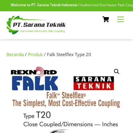
Welcome to PT. Sarana Teknik Indonesia !
Authorized Distributor Falk Couplin
Skip
Cart
Men
to
content
Beranda
/
Produk
/ Falk Steelflex Type 20