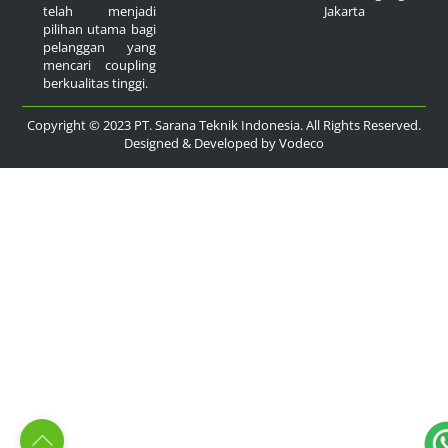
Jakarta
telah menjadi
pilihan utama bagi
pelanggan yang
mencari coupling
berkualitas tinggi.
Copyright © 2023 PT. Sarana Teknik Indonesia. All Rights Reserved.
Designed & Developed by
Vodeco
Back