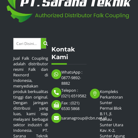
Kontak
Kami
Jual Falk Coupling
adalah distributor
resmi Falk dan
WhatsApp :
Rexnord di
0877-9892-
Indonesia,
8882
menyediakan
Telepon :
Kompleks
produk berkualitas
(021) 6519582
Perkantoran
tinggi dan original.
Sunter
Dengan jaringan
Fax : (021)
Permai Blok
distribusi yang
6530 5868
B.11, Jl.
luas, kami siap
saranagroup@cbn.net.id
Danau
melayani berbagai
Sunter Utara
sektor industri di
Kav. K-2,
Indonesia. PT.
Sunter Agung
Sarana Teknik